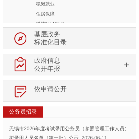
稳岗就业
住房保障
科技项目管理
基层政务
行政事业性收费
标准化目录
生态环境
安全生产
政府信息
食品药品安全
公开年报
社会救助
乡村振兴
依申请公开
应急管理
教育信息
公务员招录
医疗卫生
养老服务
无锡市2026年度考试录用公务员（参照管理工作人员）
农业供给侧改革
拟录用人员名单（第一批）公示
2026-06-11