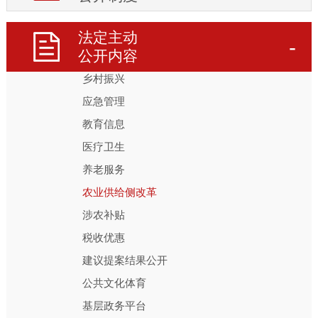
安全生产
食品药品安全
法定主动
公开内容
社会救助
乡村振兴
应急管理
教育信息
医疗卫生
养老服务
农业供给侧改革
涉农补贴
税收优惠
建议提案结果公开
公共文化体育
基层政务平台