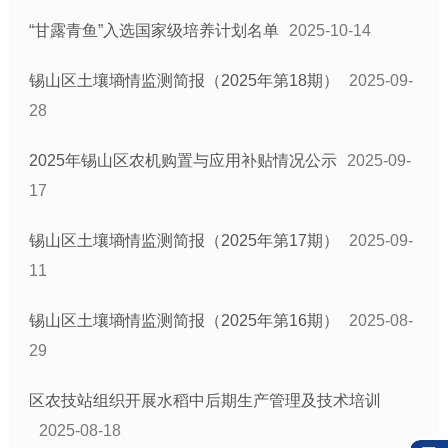
“甘露青鱼”入选国家级培养计划名单
2025-10-14
锡山区土壤墒情监测简报（2025年第18期）
2025-09-
28
2025年锡山区农机购置与应用补贴情况公示
2025-09-
17
锡山区土壤墒情监测简报（2025年第17期）
2025-09-
11
锡山区土壤墒情监测简报（2025年第16期）
2025-08-
29
区农技站组织开展水稻中后期生产管理及技术培训
2025-08-18