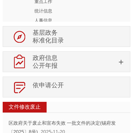
重点工作
统计信息
人事信息
重大项目
基层政务
标准化目录
征地信息
土地供应
政府信息
房地产市场
公开年报
权责清单及调整信息
行政权力运行
依申请公开
处罚强制信息
审计信息
稳岗就业
文件修改废止
住房保障
区政府关于废止和宣布失效 一批文件的决定(锡府发
科技项目管理
〔2025〕8号)
2025-11-20