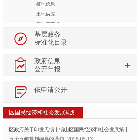
征地信息
土地供应
房地产市场
基层政务
权责清单及调整信息
标准化目录
行政权力运行
处罚强制信息
政府信息
审计信息
公开年报
稳岗就业
住房保障
依申请公开
科技项目管理
行政事业性收费
区国民经济和社会发展规划
生态环境
安全生产
区政府关于印发无锡市锡山区国民经济和社会发展第十
食品药品安全
五个五年规划纲要的通知
2026-05-13