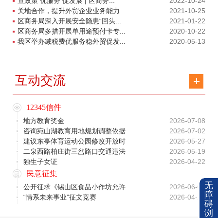
宣政策 优服务 促发展 | 区商务...
2022-10-24
关地合作，提升外贸企业业务能力
2021-10-25
区商务局深入开展安全隐患“回头...
2021-01-22
区商务局多措开展单用途预付卡专...
2020-10-22
我区举办减税费优服务稳外贸促发...
2020-05-13
互动交流
12345信件
地方教育奖金
2026-07-08
咨询宛山湖教育用地规划调整依据
2026-07-02
建议东亭体育运动公园修改开放时
2026-05-27
二泉西路柏庄街三岔路口交通违法
2026-05-19
独生子女证
2026-04-22
民意征集
无
公开征求《锡山区食品小作坊允许
2026-06-08
障
“情系未来事业”征文竞赛
2026-04-28
碍
浏