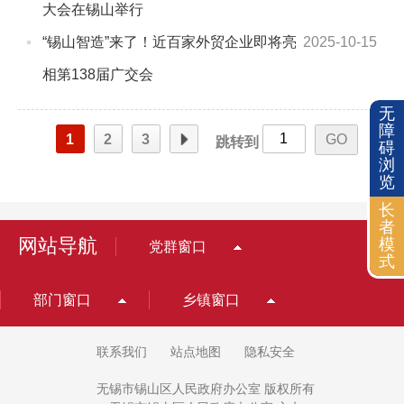
大会在锡山举行
“锡山智造”来了！近百家外贸企业即将亮
2025-10-15
相第138届广交会
无
障
页
1
2
3
跳转到
碍
浏
览
长
者
网站导航
模
党群窗口
式
部门窗口
乡镇窗口
联系我们
站点地图
隐私安全
无锡市锡山区人民政府办公室 版权所有