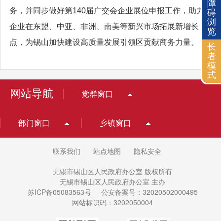
障
务，并同步做好第140届广交会企业展位申报工作，助力
碍
浏
企业在东盟、中亚、非洲、南美等新兴市场拓展新增长
览
点，为锡山加快建设高质量发展引领区贡献商务力量。
长
者
模
式
网站导航
党群窗口
部门窗口
乡镇窗口
联系我们
站点地图
隐私安全
无锡市锡山区人民政府办公室 版权所有
无锡市锡山区人民政府办公室 主办
苏ICP备05083563号
公安备案号：32020502000495
网站标识码：3202050004