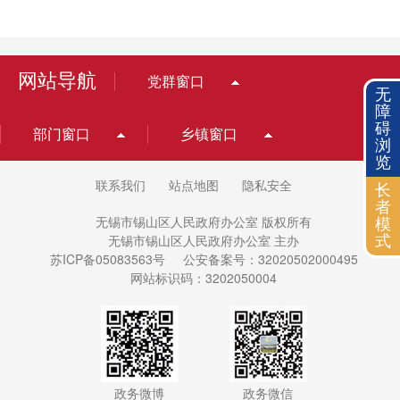
网站导航
党群窗口
无
障
碍
部门窗口
乡镇窗口
浏
览
联系我们
站点地图
隐私安全
长
者
无锡市锡山区人民政府办公室 版权所有
模
无锡市锡山区人民政府办公室 主办
式
苏ICP备05083563号
公安备案号：32020502000495
网站标识码：3202050004
政务微博
政务微信