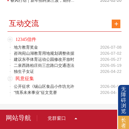
春风行动｜新年招聘第三波，期待...
2022-02-20
互动交流
12345信件
地方教育奖金
2026-07-08
咨询宛山湖教育用地规划调整依据
2026-07-02
建议东亭体育运动公园修改开放时
2026-05-27
二泉西路柏庄街三岔路口交通违法
2026-05-19
独生子女证
2026-04-22
民意征集
公开征求《锡山区食品小作坊允许
2026-06-08
无
“情系未来事业”征文竞赛
2026-04-28
障
碍
浏
览
网站导航
党群窗口
长
者