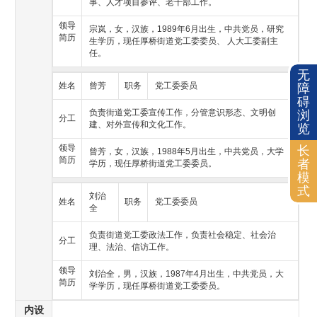
无
障
碍
浏
览
长
者
模
式