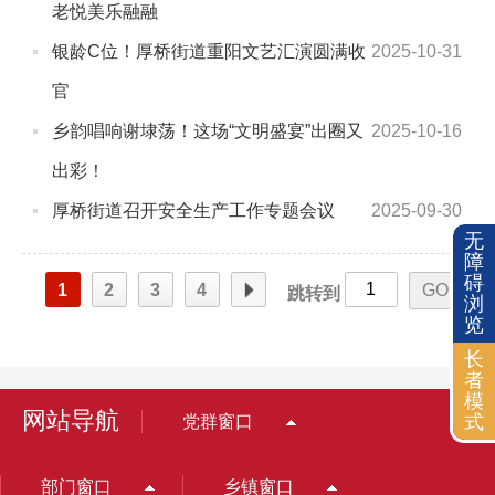
老悦美乐融融
银龄C位！厚桥街道重阳文艺汇演圆满收
2025-10-31
官
乡韵唱响谢埭荡！这场“文明盛宴”出圈又
2025-10-16
出彩！
厚桥街道召开安全生产工作专题会议
2025-09-30
无
障
碍
一页
1
2
3
4
跳转到
浏
览
长
者
模
网站导航
式
党群窗口
部门窗口
乡镇窗口