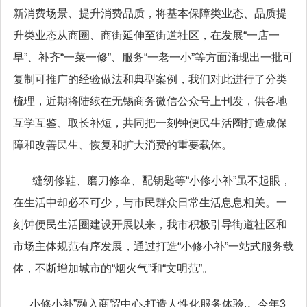
新消费场景、提升消费品质，将基本保障类业态、品质提
升类业态从商圈、商街延伸至街道社区，在发展“一店一
早”、补齐“一菜一修”、服务“一老一小”等方面涌现出一批可
复制可推广的经验做法和典型案例，我们对此进行了分类
梳理，近期将陆续在无锡商务微信公众号上刊发，供各地
互学互鉴、取长补短，共同把一刻钟便民生活圈打造成保
障和改善民生、恢复和扩大消费的重要载体。
缝纫修鞋、磨刀修伞、配钥匙等“小修小补”虽不起眼，
在生活中却必不可少，与市民群众日常生活息息相关。一
刻钟便民生活圈建设开展以来，我市积极引导街道社区和
市场主体规范有序发展，通过打造“小修小补”一站式服务载
体，不断增加城市的“烟火气”和“文明范”。
小修小补”融入商贸中心,打造人性化服务体验.。今年3