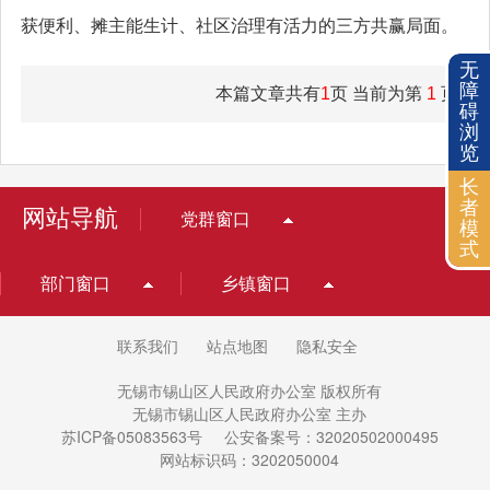
获便利、摊主能生计、社区治理有活力的三方共赢局面。
无
障
本篇文章共有
1
页 当前为第
1
页
碍
浏
览
长
者
网站导航
党群窗口
模
式
部门窗口
乡镇窗口
联系我们
站点地图
隐私安全
无锡市锡山区人民政府办公室 版权所有
无锡市锡山区人民政府办公室 主办
苏ICP备05083563号
公安备案号：32020502000495
网站标识码：3202050004