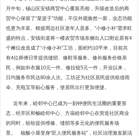
月中旬，锡山区安镇商贸中心重装亮相，升级改造后的商
贸中心保留了“菜篮子”功能，不仅外观焕然一新，业态功能
也更为丰富。根据周边社区老年人居多、“小修小补”需求旺
盛的特点，安镇街道将一楼农贸市场东侧出入口附近原有4
个摊位改造成了“小修小补”工坊，面积约10平米，目前共
有4位师傅日常提供缝纫、修鞋等服务。修补服务价格亲
民，例如补衣服10元一件、修拉链5元一件，开业以来，
日均服务市民达80余人次。工坊还为社区居民提供租借雨
伞、充电宝等贴心服务，使居民出行更加便捷。
近年来，睦邻中心已成为一刻钟便民生活圈的重要形
态，经开区和畅睦邻中心、方庙睦邻中心在营造社区商业
的同时，纷纷提供维修、缝纫等多元化的便民服务场
景。 核酸小屋变身“匠人便民服务站”，社区治理激发新活