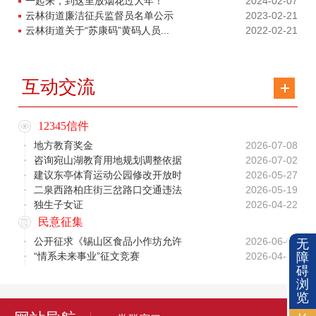
一起来，到这里放烟花过大年！
2024-02-07
云林街道廉洁征兵监督员名单公示
2023-02-21
云林街道关于“苏康码”黄码人员...
2022-02-21
互动交流
12345信件
地方教育奖金
2026-07-08
咨询宛山湖教育用地规划调整依据
2026-07-02
建议东亭体育运动公园修改开放时
2026-05-27
二泉西路柏庄街三岔路口交通违法
2026-05-19
独生子女证
2026-04-22
民意征集
公开征求《锡山区食品小作坊允许
2026-06-08
无
障
“情系未来事业”征文竞赛
2026-04-28
碍
浏
览