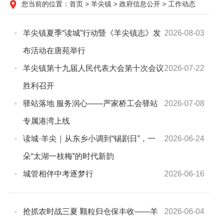
您当前的位置：
首页
>
羊尖镇
>
政府信息公开
>
工作动态
羊尖镇夏季“读城”行动暨《羊尖镇志》发
2026-08-03
布活动在唐苑举行
羊尖镇第十九届人民代表大会第十次会议
2026-07-22
胜利召开
驿站落地 服务润心——严家桥工会驿站
2026-07-08
专属港湾上线
读城·羊尖｜从东乡小调到“锡剧日”，一
2026-06-24
朵“太湖一枝梅”的时代新韵
城管相伴中考逐梦行
2026-06-16
抢抓农时战三夏 颗粒归仓保丰收——羊
2026-06-04