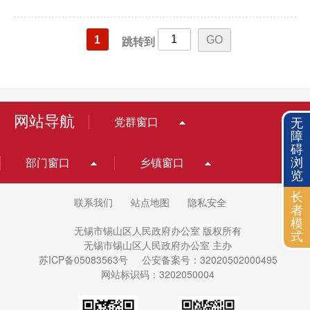
1
跳转到
网站导航
无
党群窗口
障
碍
浏
部门窗口
乡镇窗口
览
长
联系我们
站点地图
隐私安全
者
模
无锡市锡山区人民政府办公室 版权所有
式
无锡市锡山区人民政府办公室 主办
苏ICP备05083563号
公安备案号：32020502000495
网站标识码：3202050004