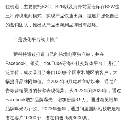
住机遇，主要依托
B2C
、
B2B
以及海外前置仓库存
B2W
这
三种跨境电商模式，实现产品快速出海。组建并强化自己
的营销团队，推出从产品出海到品牌出海战略。
二是强化平台线上推广
萨科特通过打造自己的跨境电商独立站，并在
Facebook
、领英、
YouTube
等海外社交媒体平台上进行广
泛宣传，成功吸引了来自
100
多个国家和地区的客户，大
幅提升品牌附加值。自
2022
年
9
月建独立站以来，通过广
告等营销渠道的获客表现优异。从
2022
年到
2023
年，通过
Facebook
增加品牌曝光，增加粉丝
3.9
万。通过领英增加
品牌曝光
2
万
+
次。
2023
年全年，通过阿里国际站获取建档
潜在客户
10000
个，潜在销售商机
3600
条。