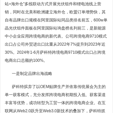
站
+
海外仓
”
多线联动方式开展光伏组件和锂电池线上营
销，同时在北美和欧洲建立海外仓，欧盟订单增势快，其
自有品牌出口规模在阿里国际站同品类排名前五，
600w
单
晶光伏组件面板在阿里国际站询盘榜名列前三，是新能源
中小企业应用跨境电商的新代表。公司跨境电商
9710
模式
出口占公司外贸进出口比重从
2022
年
7%
提升到
2023
年近
30%
。
2024
年
1-6
月萨科特跨境电商
9710
模式出口占跨境
电商出口总额的
100%
。
一是制定品牌出海战略
萨科特摈弃了以
OEM
贴牌生产并依靠传统展会为主的
单一获客模式，充分发挥跨境电商初期投入低、获客渠道
丰富等优势，成功转型为工贸一体的跨境电商企业。在互
联网从
Web2.0
跃升至
Web3.0
新技术的叠加下，萨科特抓