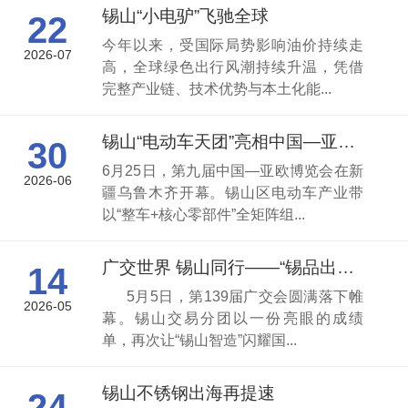
锡山“小电驴”飞驰全球
22
今年以来，受国际局势影响油价持续走
2026-07
高，全球绿色出行风潮持续升温，凭借
完整产业链、技术优势与本土化能...
锡山“电动车天团”亮相中国—亚欧博览会
30
6月25日，第九届中国—亚欧博览会在新
2026-06
疆乌鲁木齐开幕。锡山区电动车产业带
以“整车+核心零部件”全矩阵组...
广交世界 锡山同行——“锡品出海”再创佳绩
14
5月5日，第139届广交会圆满落下帷
2026-05
幕。锡山交易分团以一份亮眼的成绩
单，再次让“锡山智造”闪耀国...
锡山不锈钢出海再提速
24