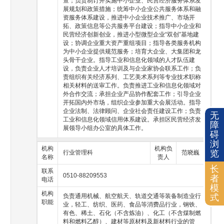
无
障
碍
浏
览
长
者
模
式