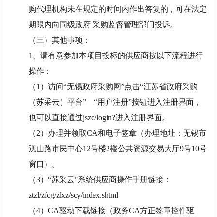
购代理机构未在规定的时间内作出答复的，可在法定
期限内向同级政府
采购监督管理部门投诉。
（三）其他事项：
1、请有意参加本项目投标的供应商按以下流程进行
操作：
（
1）访问“无锡政府采购网”点击“江苏省政府采购
（苏采云）平台”—“用户注册”按钮进入注册界面，
也可以直接通过jszc/login?进入注册界面。
（
2）办理并领取CA和电子签章（办理地址：无锡市
观山路市民中心12号楼2楼公共资源交易大厅9号10号
窗口）。
（
3）“苏采云”系统供应商操作手册链接：
ztzl/zfcg/zlxz/scy/index.shtml
（
4）CA驱动下载链接（政务CA方正签章控件驱