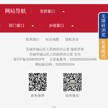
网站导航
党群窗口
无
障
碍
部门窗口
乡镇窗口
浏
览
联系我们
站点地图
隐私安全
长
者
无锡市锡山区人民政府办公室 版权所有
模
无锡市锡山区人民政府办公室 主办
式
苏ICP备05083563号
公安备案号：32020502000495
网站标识码：3202050004
政务微博
政务微信