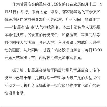
作为甘露庙会的重头戏，巡安盛典在农历四月十五（5
月31日）举行。来自太仓、常熟、张家港等地的百余支民
俗表演队自发前来参加庙会并献演。庙会期间，非遗集市
——“甘露有‘吉’市”人气持续高涨。本土非遗传承人现场展
示非遗技艺，另设置的传统美食、民俗游戏、零售商品等
摊位同样人气满满，各色人群汇入月溪路，构成庙会最生
动的画面。与此同时，甘露广场搭设演出舞台，每日18:00
开始文艺演出，节目内容较往年更加丰富多元。
据了解，甘露庙会肇始于隋唐时期烈帝庙庙会，该传
统至今已逾千年，是苏锡常一带影响力最广泛的大型民俗
活动之一，被列入无锡市第一批市级非物质文化遗产代表
性项目名录。