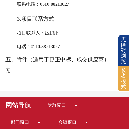
联系电话：0510-88213027
3.项目联系方式
项目联系人：岳鹏翔
无
障
电话：0510-88213027
碍
浏
五、附件
（
适用于更正中标、成交供应商
）
览
长
无
者
模
式
网站导航
党群窗口
部门窗口
乡镇窗口