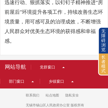
迅速行动、狠抓落实，以钉钉子精神推进
“
房
前屋后
”
环境提升各项工作，持续改善生态环
境质量，用可感可及的治理成效，不断增强
人民群众对优美生态环境的获得感和幸福
无
障
感。
碍
浏
览
长
者
网站导航
模
党群窗口
式
部门窗口
乡镇窗口
联系我们
站点地图
隐私安全
无锡市锡山区人民政府办公室 版权所有