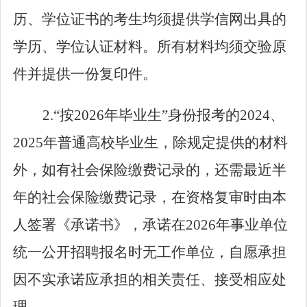
历、学位证书的考生均须提供学信网出具的
学历、学位认证材料。所有材料均须交验原
件并提供一份复印件。
2.
“按
2026
年毕业生”身份报考的
202
4
、
202
5
年普通高校毕业
生
，除规定提供的材料
外，
如有
社会保险缴费记录的，
还需
最
近半
年的
社会保险缴费记录
，
在资格复审时
由本
人签署《承诺书》，承诺
在202
6
年事业单位
统一公开招聘报名时无工作单位
，自愿承担
因不实承诺应承担的相关责任、接受相应处