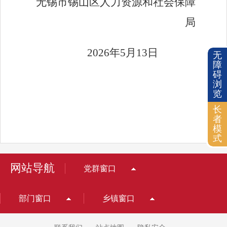
无锡市锡山区人力资源和社会保障
局
2026
年
5
月
13
日
无
障
碍
浏
览
长
者
模
式
网站导航
党群窗口
部门窗口
乡镇窗口