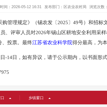
时间：2026-05-12 16:31 发布部门：区农业农村局 浏览次数
采购管理规定》
（
锡农发〔2025
〕
49
号
）
和招标
人员
、
评审人员对
202
6
年锡山区耕地安全利用采样
分、投票。最终
江苏省农业科学院
得分最高
，
为
2
日-
1
4
日，如有异议，请于公示期内，以书面形
7975
窗口
乡镇窗口