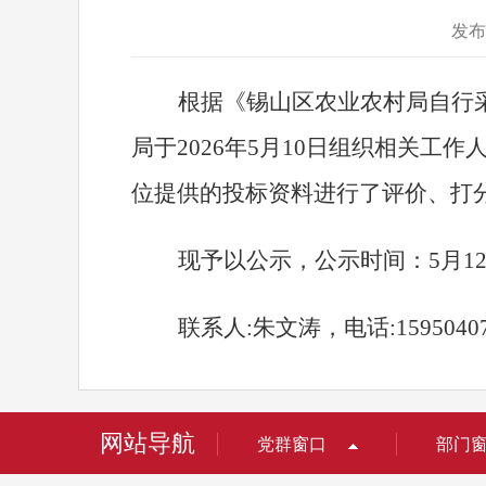
发布
根据《锡山区农业农村局自行
局于202
6
年
5
月
10
日组织相关工作
位提供的投标资料进行了评价、打
现予以公示，公示时间
：
5
月
1
联系人:
朱文涛
，
电话:1595040
网站导航
党群窗口
部门