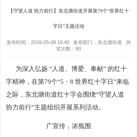
【守望人道 协力前行】东北塘街道开展第79个“世界红十
字日”主题活动
发布时间：2026-05-08 16:40 发布部门：东北塘街道 浏
览次数：
90
为深入弘扬
“
人道、博爱、奉献
”
的红十
字精神，
在第
79
个
“5
・
8
世界红十字日
”
来临
之际，东北塘街道
红十字会
围绕
“守望人道
协力前行”主题
组织开展系列活动
。
广宣传，浓氛围