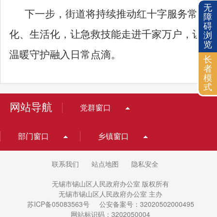
无
下一步，街道将持续推动红十字服务常态
障
碍
化、生活化，让急救技能走进千家万户，让
浏
览
温暖守护融入日常点滴。
长
者
模
式
网站导航
党群窗口
部门窗口
乡镇窗口
联系我们
站点地图
隐私安全
无锡市锡山区人民政府办公室 版权所有
无锡市锡山区人民政府办公室 主办
苏ICP备05083563号
公安备案号：32020502000495
网站标识码：3202050004