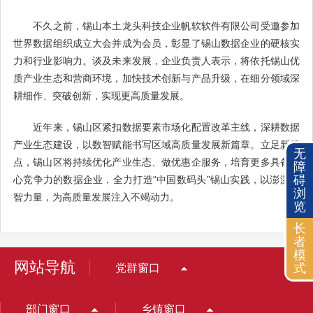
不久之前，锡山本土龙头科技企业帆软软件有限公司受邀参加
世界数据组织成立大会并成为会员，彰显了锡山数据企业的硬核实
力和行业影响力。谈及未来发展，企业负责人表示，将依托锡山优
质产业生态和营商环境，加快技术创新与产品升级，在细分领域深
耕细作、突破创新，实现更高质量发展。
近年来，锡山区紧扣数据要素市场化配置改革主线，深耕数据
产业生态建设，以数智赋能书写区域高质量发展新篇章。立足新起
无
点，锡山区将持续优化产业生态、做优惠企服务，培育更多具备核
障
碍
心竞争力的数据企业，全力打造“中国数码头”锡山实践，以澎湃数
浏
智力量，为高质量发展注入不竭动力。
览
长
者
模
网站导航
式
党群窗口
部门窗口
乡镇窗口