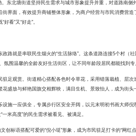
动。东北塘街道坚持民生需求与城市形象提升并重，对道路南侧
沿街界面，有效提升商铺整体形象，为商户经营与市民消费营造
好看”又“好走”。
路就是串联民生烟火的“生活脉络”。这条道路连接5个村（社
善、氛围温馨的全龄友好生活街区，让不同年龄段居民都能找到
驻足观赏。街道精心搭配各色时令草花，采用错落栽植、层次造
繁花盛放与鲜艳国旗交相辉映，满目生机、景致怡人，成为街头
施一应俱全，专属步行区安全开阔，以元末明初书画大师倪瓒
让“一米高度”的民生需求被看见、被满足。
创标语搭配可爱的“倪小珽”形象，成为市民驻足打卡的“网红