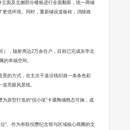
外立面及北侧部分楼栋进行全面翻新，统一商铺
了更优环境。同时，重新铺设道板砖，消除路
区），辐射周边2万余住户，目前已完成东亭北
专属的幸福空间。
景的方式，在主次干道沿线织就一条条色彩
一道亮眼风景线。
为原型打造的“倪小珽”卡通陶俑憨态可掬，成
点位”。作为串联倪瓒纪念馆与区域核心商圈的文