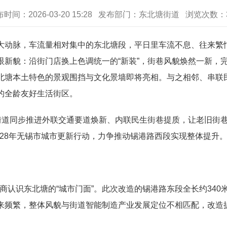
布时间：2026-03-20 15:28 发布部门：东北塘街道 浏览次数：
动脉，车流量相对集中的东北塘段，平日里车流不息、往来繁忙
新貌：沿街门店换上色调统一的“新装”，街巷风貌焕然一新，完
北塘本土特色的景观围挡与文化景墙即将亮相。与之相邻、串联
的全龄友好生活街区。
道同步推进外联交通要道焕新、内联民生街巷提质，让老旧街
2028年无锡市城市更新行动，力争推动锡港路西段实现整体提升
认识东北塘的“城市门面”。此次改造的锡港路东段全长约340
来频繁，整体风貌与街道智能制造产业发展定位不相匹配，改造