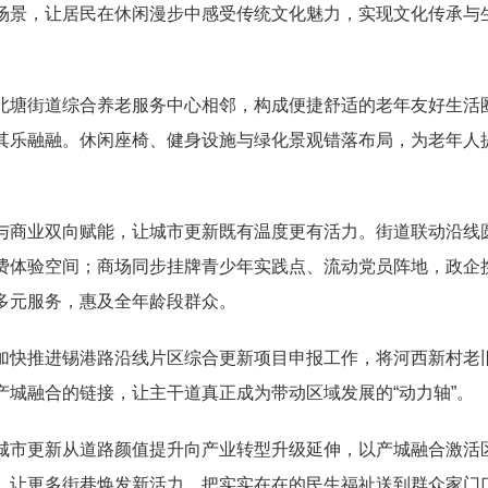
场景，让居民在休闲漫步中感受传统文化魅力，实现文化传承与
塘街道综合养老服务中心相邻，构成便捷舒适的老年友好生活圈
其乐融融。休闲座椅、健身设施与绿化景观错落布局，为老年人提
商业双向赋能，让城市更新既有温度更有活力。街道联动沿线圆
费体验空间；商场同步挂牌青少年实践点、流动党员阵地，政企
多元服务，惠及全年龄段群众。
快推进锡港路沿线片区综合更新项目申报工作，将河西新村老旧
城融合的链接，让主干道真正成为带动区域发展的“动力轴”。
市更新从道路颜值提升向产业转型升级延伸，以产城融合激活区
，让更多街巷焕发新活力，把实实在在的民生福祉送到群众家门