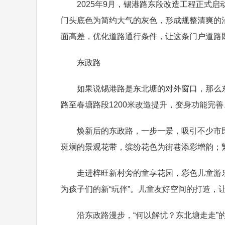
2025年9月，锡港路东段改造工程正式启
门头底色为简约大气的灰色，形成规整清爽的
面高差，优化道路通行条件，让这条门户道路既“
东政路
如果说锡港路是东北塘的对外窗口，那么东政
路至春塘路段1200米改造提升，变身功能完
焕新后的东政路，一步一景，吸引不少市民
斑斓的景观花带，缤纷花色为街巷添彩增韵；
走进梓旺新村旁的童享花园，彩色儿童游乐设
为孩子们的新“玩伴”。儿童友好空间的打造，
沿东政路漫步，“何以解忧？东北塘走走”的文