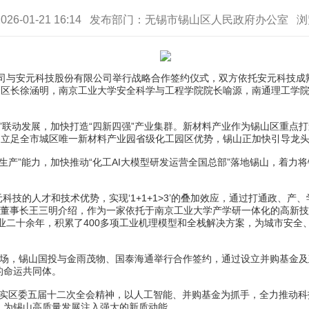
026-01-21 16:14 发布部门：无锡市锡山区人民政府办公室 
与安元科技股份有限公司举行战略合作签约仪式，双方依托安元科技成熟
务副区长徐涵明，南京工业大学安全科学与工程学院院长喻源，南通理工学
联动发展，加快打造“四新四强”产业集群。新材料产业作为锡山区重点打
元。立足全市城区唯一新材料产业园省级化工园区优势，锡山正加快引导龙头
”能力，加快推动“化工AI大模型研发运营全国总部”落地锡山，着力将锡
的人才和技术优势，实现‘1+1+1>3’的叠加效应，通过打通政、产
、董事长王三明介绍，作为一家依托于南京工业大学产学研一体化的高新技
业二十余年，积累了400多项工业机理模型和全栈解决方案，为城市安全
，锡山国投与金雨茂物、国泰海通举行合作签约，通过设立并购基金及
的命运共同体。
彻落实区委五届十二次全会精神，以人工智能、并购基金为抓手，全力推动
，为锡山高质量发展注入强大的新质动能。