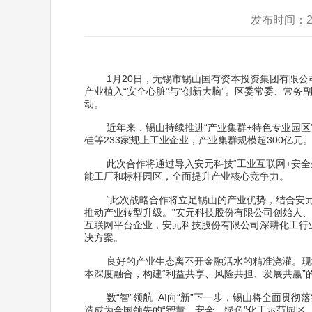
发布时间：2
1月20日，无锡市锡山国有资本投资集团有限公司
产业植入“安全心脏”与“创新大脑”。区委常委、常
动。
近年来，锡山持续推进“产业集群+特色专业园区”
硅等233家规上工业企业，产业集群规模超300亿
此次合作将通过导入安元科技“工业互联网+安全生产
能工厂和标杆园区，全面提升产业核心竞争力。
“此次战略合作将立足锡山的产业优势，结合安元科技
推动产业转型升级。”安元科技股份有限公司创始人
互联网平台企业，安元科技股份有限公司深耕化工行
决方案。
良好的产业生态离不开金融活水的精准浇灌。现场
本深度融合，构建“利益共享、风险共担、发展共赢”
数“智”领航 AI向“新”下一步，锡山将全面贯
造成为全国领先的“智慧、安全、绿色”化工示范园区