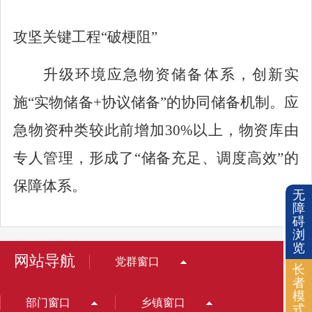
攻坚关键工程
“
破梗阻
”
升级环境应急物资储备体系，创新实
施
“
实物储备
+
协议储备
”
的协同储备机制。应
急物资种类较此前增加
30%
以上，物资库由
专人管理，形成了
“
储备充足、调度高效
”
的
保障体系。
无
障
碍
浏
览
网站导航
党群窗口
长
者
模
部门窗口
乡镇窗口
式