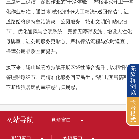
三是环卫保洁：深度作业的“干净体验”。严格落实环卫一体
化作业标准，通过“机械化清扫+人工精洗+巡回保洁”，让
道路始终保持整洁清爽，公厕服务：城市文明的"贴心细
节"。优化通风与照明系统，完善无障碍设施，增设人性化
母婴室，让公厕服务更贴心。严格保洁流程与实时巡查，
保障公厕品质全面提升。
接下来，锡山城管将持续开展区域性综合提升，以精细化
无
障
管理雕琢细节、用精准化服务回应民生，“绣”出宜居新画卷
碍
浏
不断增强居民的幸福感与归属感。
览
长
者
模
网站导航
式
党群窗口
部门窗口
乡镇窗口