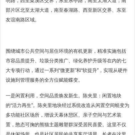
明路，西至梁溪区交界，东至东亭路，南至太湖大道；南
部片区北至太湖大道，南至春湖路、西至新区交界、东至
友谊南路区域。
围绕城市公共空间与居住环境的有机更新，精准实施包括
市容品质提升、垃圾分类推广、绿化养护升级等在内的七
大专项行动，通过一系列“微更新”和“软提升”，实现从硬件
设施到管理服务的全方位赋能蝶变。
一是闲置利用，空间品质焕发新生。陈夹里：闲置地块
的“活力再生”。陈夹里地块经过系统改造从闲置空间蜕变为
多功能社区场所，增设天幕休憩区、亲子空间与艺术装
置，憨态可掬的熊猫主题雕塑群深受居民喜爱。这里不仅
是休闲场所，也是社区居民的共享客厅清晨，长者在这里