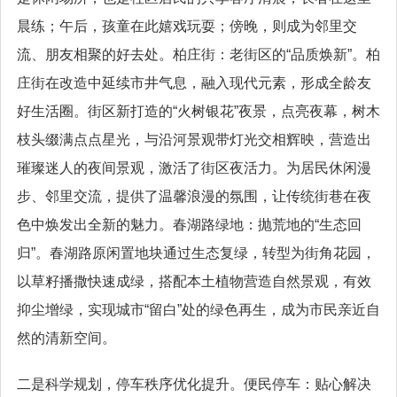
晨练；午后，孩童在此嬉戏玩耍；傍晚，则成为邻里交
流、朋友相聚的好去处。柏庄街：老街区的“品质焕新”。柏
庄街在改造中延续市井气息，融入现代元素，形成全龄友
好生活圈。街区新打造的“火树银花”夜景，点亮夜幕，树木
枝头缀满点点星光，与沿河景观带灯光交相辉映，营造出
璀璨迷人的夜间景观，激活了街区夜活力。为居民休闲漫
步、邻里交流，提供了温馨浪漫的氛围，让传统街巷在夜
色中焕发出全新的魅力。春湖路绿地：抛荒地的“生态回
归”。春湖路原闲置地块通过生态复绿，转型为街角花园，
以草籽播撒快速成绿，搭配本土植物营造自然景观，有效
抑尘增绿，实现城市“留白”处的绿色再生，成为市民亲近自
然的清新空间。
二是科学规划，停车秩序优化提升。便民停车：贴心解决