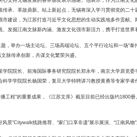
心支持无锡发展的各界朋友表示感谢。他表示，作为江南文化的
续传承、革故鼎新。站上新起点，无锡将深入学习贯彻党的二十
强市建设，为江苏打造习近平文化思想的生动实践地多作贡献。
践、发掘江南文脉新内涵、激发文化强市新活力，携手打造世界
题，举办一场主论坛、三场高端论坛、五个平行论坛和一场“泰
话文脉传承创新，共谋文化繁荣兴盛。
学院院长、前海国际事务研究院院长郑永年，南京大学原党委书
会科学学院院长杨国荣，复旦大学特聘讲习教授黄勇等专家学者
播工程”的重要成果，《江苏文库》截至目前已经出版约1800
”Citywalk线路推荐、“家门口享非遗”展示展演、“江南风物