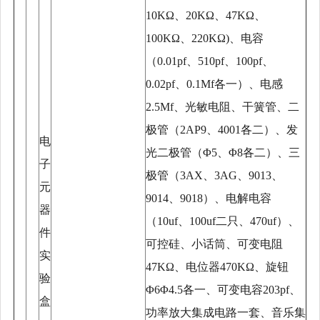
10KΩ、20KΩ、47KΩ、
100KΩ、220KΩ)、电容
（0.01pf、510pf、100pf、
0.02pf、0.1Mf各一）、电感
2.5Mf、光敏电阻、干簧管、二
极管（2AP9、4001各二）、发
电
光二极管（Φ5、Φ8各二）、三
子
极管（3AX、3AG、9013、
元
9014、9018）、电解电容
器
（10uf、100uf二只、470uf）、
件
可控硅、小话筒、可变电阻
实
47KΩ、电位器470KΩ、旋钮
验
Φ6Φ4.5各一、可变电容203pf、
盒
功率放大集成电路一套、音乐集