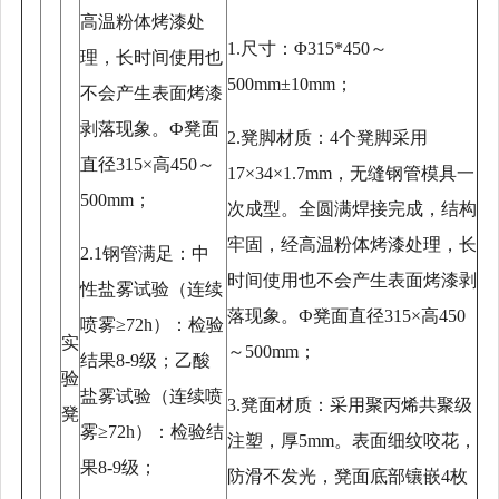
高温粉体烤漆处
1.尺寸：Φ315*450～
理，长时间使用也
500mm±10mm；
不会产生表面烤漆
剥落现象。Ф凳面
2.凳脚材质：4个凳脚采用
直径315×高450～
17×34×1.7mm，无缝钢管模具一
500mm；
次成型。全圆满焊接完成，结构
牢固，经高温粉体烤漆处理，长
2.1钢管满足：中
时间使用也不会产生表面烤漆剥
性盐雾试验（连续
落现象。Ф凳面直径315×高450
喷雾≥72h）：检验
实
～500mm；
结果8-9级；乙酸
验
盐雾试验（连续喷
3.凳面材质：采用聚丙烯共聚级
凳
雾≥72h）：检验结
注塑，厚5mm。表面细纹咬花，
果8-9级；
防滑不发光，凳面底部镶嵌4枚