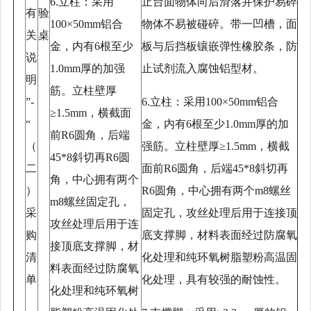
6.立柱：采用
止台面物体向后滑落并保护易碎
有
验
100×50mm铝合
物体不易被碰碎。带一凹槽，面
关
桌
金，内有6根至少
板与后挡板镶嵌弹性橡胶条，防
说
1.0mm厚的加强
止试剂流入腐蚀铝型材。
明
筋。立柱壁厚
”-
6.立柱：采用100×50mm铝合
≥1.5mm，横截面
“
金，内有6根至少1.0mm厚的加
前R6圆角，后端
（
强筋。立柱壁厚≥1.5mm，横截
45*8斜切再R6圆
二
面前R6圆角，后端45*8斜切再
角，中心拥有两个
）
R6圆角，中心拥有两个m8螺丝
m8螺丝固定孔，
采
固定孔，攻丝处理后用于连接顶
攻丝处理后用于连
购
底支撑脚，材料表面经过防腐氧
接顶底支撑脚，材
清
化处理和纯环氧树脂塑粉高温固
料表面经过防腐氧
单
化处理，具有较强的耐蚀性。
化处理和纯环氧树