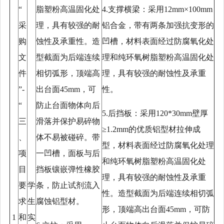
“
脂塑粉高温固化处
4.支撑横梁：采用12mm×100mm
采
理，具有较强的耐
铝合金，带有两条加强抗变形的
购
蚀性及承重性。造
凹槽，材料表面经过防腐氧化处
文
型截面为后端连续
理和纯环氧树脂塑粉高温固化处
件
相切弧形，顶端高
理，具有较强的耐蚀性及承重
”-
出台面45mm，可
性。
“
防止台面物体向后
5.后挡板：采用120*30mm壁厚
三
滑落并保护易碎物
≥1.2mm的优质铝型材拉伸成
、
体不易被碰碎。带
型，材料表面经过防腐氧化处理
项
一凹槽，面板与后
和纯环氧树脂塑粉高温固化处
目
挡板镶嵌弹性橡胶
理，具有较强的耐蚀性及承重
要
学
条，防止试剂流入
性。造型截面为后端连续相切弧
求
生
腐蚀铝型材。
形，顶端高出台面45mm，可防
1
和
实