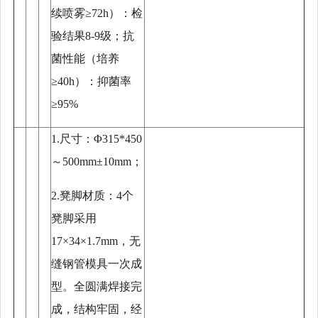
续喷雾≥72h）：检
验结果8-9级；抗
菌性能（培养
≥40h）：抑菌率
≥95%
1.尺寸：Φ315*450
～500mm±10mm；
2.凳脚材质：4个
凳脚采用
17×34×1.7mm，无
缝钢管模具一次成
型。全圆满焊接完
成，结构牢固，经