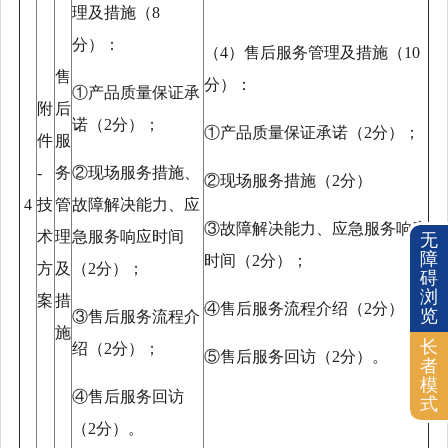
理及措施（8
分）：
（
4）售后服务管理及措施（10
售
分）：
①产品质量保证承
附
后
诺（2分）；
①产品质量保证承诺（2分）；
件
服
-
务
②现场服务措施、
②现场服务措施（2分）
4
技
管
故障解决能力、应
③故障解决能力、应急服务响应
术
理
急服务响应时间
无
障
时间（2分）；
方
及
（2分）；
碍
浏
案
措
④售后服务流程介绍（2分）；
览
③售后服务流程介
施
长
绍（2分）；
⑤售后服务回访（2分）。
者
模
④售后服务回访
式
（2分）。