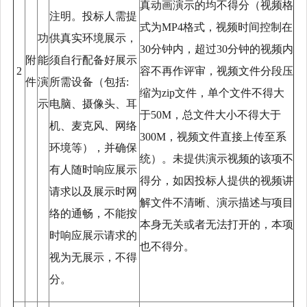
真动画演示的均不得分（视频格
注明。投标人需提
式为MP4格式，视频时间控制在
功
供真实环境展示，
30分钟内，超过30分钟的视频内
附
能
须自行配备好展示
2
容不再作评审，视频文件分段压
件
演
所需设备（包括:
缩为zip文件，单个文件不得大
示
电脑、摄像头、耳
于50M，总文件大小不得大于
机、麦克风、网络
300M，视频文件直接上传至系
环境等），并确保
统）。未提供演示视频的该项不
有人随时响应展示
得分，如因投标人提供的视频讲
请求以及展示时网
解文件不清晰、演示描述与项目
络的通畅，不能按
本身无关或者无法打开的，本项
时响应展示请求的
也不得分。
视为无展示，不得
分。