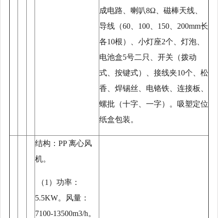
成电路、喇叭8Ω、磁棒天线、
导线（60、100、150、200mm长
各10根）、小灯座2个、灯泡、
电池盒5号二只、开关（拨动
式、按键式）、接线夹10个、松
香、焊锡丝、电铬铁、连接板、
螺批（十字、一字）。吸塑定位
纸盒包装。
结构：
PP 离心风
机。
（
1）功率：
5.5KW。风量：
7100-13500m3/h。