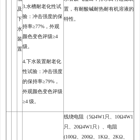
3.水槽耐老化性试
及
置，有耐酸碱耐热耐有机溶液的
验：冲击强度的保
下
特性。
持率≥77%，外观
水
颜色变色评级≥4
装
级。
置
4.下水装置耐老化
性试验：冲击强度
的保持率≥79%，
外观颜色变色评级
≥4 级。
线绕电阻（
5Ω4W1只、10Ω4W1
只、20Ω4W1只）、电阻
(100Ω、200Ω、1KΩ、2KΩ、