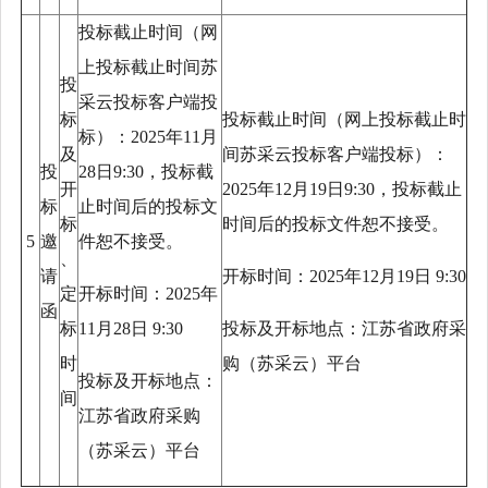
投标截止时间（网
上投标截止时间苏
投
采云投标客户端投
标
投标截止时间（网上投标截止时
标）
：
2025年
11
月
及
间苏采云投标客户端投标）
：
投
28
日
9
:30，投标截
开
2025年
12
月
19
日
9
:30，投标截止
标
止时间后的投标文
标
时间后的投标文件恕不接受。
5
邀
件恕不接受。
、
请
开标时间：
2025年
12
月
19
日
9
:30
定
开标时间：
2025年
函
标
11
月
28
日
9
:30
投标及开标地点：
江苏省政府采
时
购（苏采云）平台
投标及开标地点：
间
江苏省政府采购
（苏采云）平台