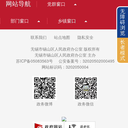
网站导航
党群窗口
无
障
部门窗口
乡镇窗口
碍
浏
览
联系我们
站点地图
隐私安全
长
者
无锡市锡山区人民政府办公室 版权所有
模
无锡市锡山区人民政府办公室 主办
式
苏ICP备05083563号
公安备案号：32020502000495
网站标识码：3202050004
政务微博
政务微信