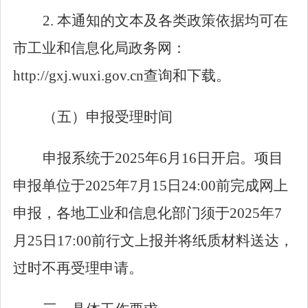
2.
本通知的文本及各类政策依据均可在
市工业和信息化局政务网：
http://gxj.wuxi.gov.cn
查询和下载。
（五）
申报受理时间
申报系统于
2025
年
6
月
16
日开启。项目
申报单位于
2025
年
7
月
15
日
24:00
前完成网上
申报，各地工业和信息化部门须于
2025
年
7
月
25
日
17:00
前行文上报并将纸质材料送达，
过时不再受理申请。