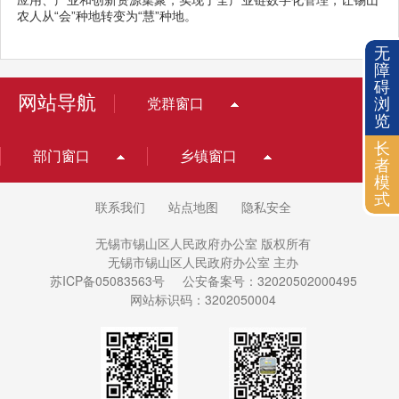
应用、产业和创新资源集聚，实现了全产业链数字化管理，让锡山
农人从“会”种地转变为“慧”种地。
无
障
碍
网站导航
浏
党群窗口
览
长
部门窗口
乡镇窗口
者
模
式
联系我们
站点地图
隐私安全
无锡市锡山区人民政府办公室 版权所有
无锡市锡山区人民政府办公室 主办
苏ICP备05083563号
公安备案号：32020502000495
网站标识码：3202050004