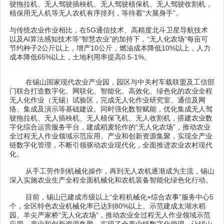
驶拖拉机、无人驾驶插秧机、无人驾驶植保机、无人驾驶收割机，
植保用无人机等无人农机有序排列，等待着“大展身手”。
与传统农业作业相比，在5G通信技术、高精度北斗卫星导航技术
以及AI算法感知技术等“智慧农业”的加持下，“无人化农场”每亩可
节约种子2公斤以上，增产10公斤，燃油成本降低10%以上，人力
成本降低65%以上，土地利用率提高0.5-1%。
在锡山国家现代农业产业园，园区与中关村车载联盟及工信部
门联合打造数字化、网联化、智能化、高效化、绿色化的农业全程
无人化作业（无锡）试验区，完成无人化作业研究室、通信及网
络、集成及演示等基础建设。同时强化数智赋能，优化集成无人驾
驶拖拉机、无人插秧机、无人植保飞机、无人收割机，搭建农业数
字化综合运营服务平台，建成稻麦轮作的“无人化农场”，推动农业
全过程无人作业领域示范应用、产业和创新资源集聚，实现全产业
链数字化管理，不断引领驱动农业现代化，全面推进农业农村现代
化。
从手工劳作到机械化操作，再到无人农机逐渐成为主流，锡山
深入实施农业生产全程全面机械化和农机装备智能化绿色化行动。
目前，锡山已建成市级以上“全程机械化+综合农事”服务中心5
个，全区特色农业机械化率已达到80%以上。示范建成太湖水稻
园、羊尖严家桥“无人化农场”，推动农业全过程无人作业领域示范