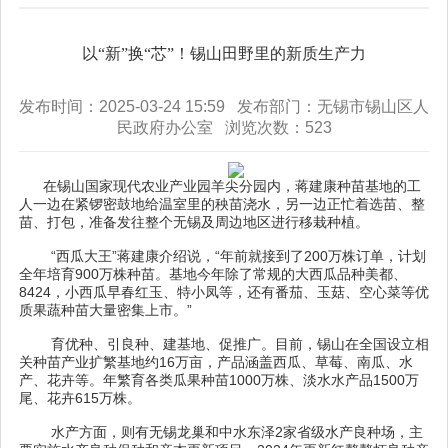
以“新”换“芯”！锡山田野里的新质生产力
发布时间：2025-03-24 15:59 发布部门：无锡市锡山区人
民政府办公室 浏览次数：
523
在锡山国家现代农业产业园羊尖分园内，蒋建康种苗基地的工
人一边在紧锣密鼓地给温室里的秧苗浇水，另一边正忙着选苗、整
苗、打包，准备发往整个无锡及周边地区进行移栽种植。
“西瓜大王”蒋建康介绍说，“年前就接到了200万株订单，计划
全年培育900万株种苗。基地今年除了常规的大西瓜品种美都、
8424，小西瓜早春红玉、特小凤等，还有番茄、玉菇、空心菜等优
质果蔬种苗大量密集上市。”
育优种、引良种、建基地、促推广。目前，锡山在全国设立相
关种苗产业扩繁基地约16万亩，产品涵盖西瓜、草莓、南瓜、水
产、花卉等。年繁育各类瓜果种苗1000万株、淡水水产品1500万
尾、花卉615万株。
水产方面，则有无锡龙巢和中水东泽2家省级水产良种场，主