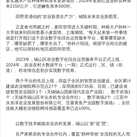
要实施水产良种保种和亲本更新项目，2024年更新红螯螯虾良种亲
本2150公斤，引进鳜鱼亲本500对。
田野里涌动的“农业新质生产力”，铺陈未来农业新图景。
正是春光明媚之时，麦田管理进入关键时期。种粮大户孙科一
大早就来到田间查看小麦苗情、土壤墒情。“每天起来第一件事情
就是打开我们这个农业数字化综合运营服务平台，看看哪里缺水
了，哪里缺肥了，哪里长虫了。”孙科介绍说。根据平台给出的建
议，他可以很轻松地完成田间管理。
2023年，锡山区农业数字化综合运营服务平台正式上线，
2024年，农业农村大数据平台（一期）正式运行，区、镇（街
道）、村农情信息初步实现数字统筹。
两个平台的先后上线，得益于全区的智慧农业建设。全区累计
建成农业物联网示范点27个，应用面积5735亩。目前，已建设省
级智慧农业园区1个（无锡锡山国家现代农业产业园）、数字农场1
个（无锡市锡山区羊尖农机专业合作社）、数字渔场2个（江苏中
水东泽农业发展股份有限公司、甘露青鱼产业园数字渔场），全区
连栋大棚农业物联网传感器覆盖率已达100%。
以数字技术赋能农业农村发展，锡山以“新”促“慧”。
在严家桥农机专业合作社内，覆盖“耕种管收”全流程的无人驾