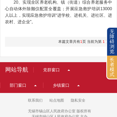
20、实现全区养老机构、镇（街道）综合养老服务中
心自动体外除颤仪配置全覆盖；开展应急救护培训13000
人以上，实现应急救护培训“进学校、进机关、进社区、进
农村、进企业”。
无
障
碍
本篇文章共有
1
页 当前为第
1
页
浏
览
长
者
网站导航
模
党群窗口
式
部门窗口
乡镇窗口
联系我们
站点地图
隐私安全
无锡市锡山区人民政府办公室 版权所有
无锡市锡山区人民政府办公室 主办