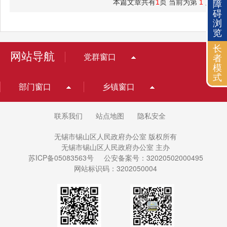
本篇文章共有
1
页 当前为第
1
页
障
碍
浏
览
长
网站导航
党群窗口
者
模
式
部门窗口
乡镇窗口
联系我们
站点地图
隐私安全
无锡市锡山区人民政府办公室 版权所有
无锡市锡山区人民政府办公室 主办
苏ICP备05083563号
公安备案号：32020502000495
网站标识码：3202050004