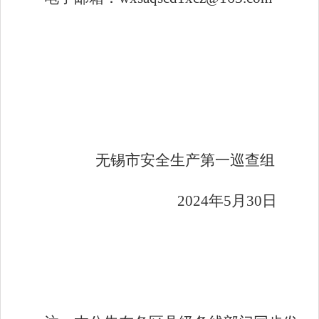
无锡市安全生产第一巡查组
202
4
年
5
月
3
0
日