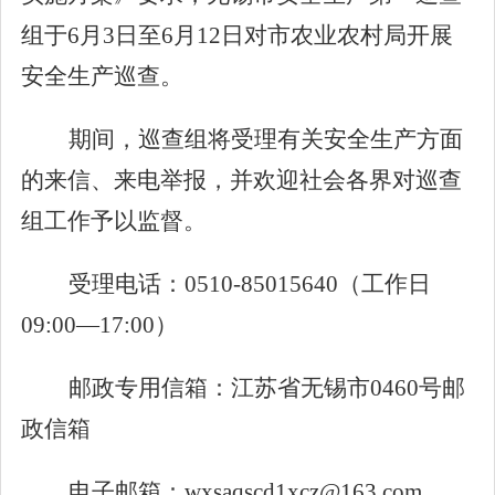
组于
6
月
3
日至
6
月
12
日对市农业农村局开展
安全生产巡查。
期间，巡查组将受理有关安全生产方面
的来信、来电举报，并欢迎社会各界对巡查
组工作予以监督。
受理电话：
0510-
85015640
（工作日
0
9
:00
—
17
:00
）
邮政专用信箱：江苏省无锡市
0
460
号邮
政信箱
电子邮箱：
wxsaqscd1xcz@163.com