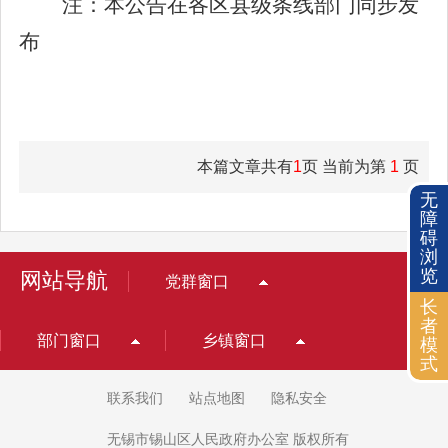
注：本公告在各区县级条线部门同步发
布
本篇文章共有
1
页 当前为第
1
页
无
障
碍
浏
览
网站导航
党群窗口
长
者
部门窗口
乡镇窗口
模
式
联系我们
站点地图
隐私安全
无锡市锡山区人民政府办公室 版权所有