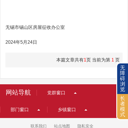
无锡市锡山区房屋征收办公室
2024年5月24日
本篇文章共有
1
页 当前为第
1
页
无
障
碍
浏
览
网站导航
党群窗口
长
者
模
部门窗口
乡镇窗口
式
联系我们
站点地图
隐私安全