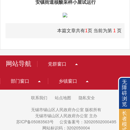
安镇街道核酸采样小屋试运行
本篇文章共有
1
页 当前为第
1
页
网站导航
党群窗口
部门窗口
乡镇窗口
无
障
碍
联系我们
站点地图
隐私安全
浏
览
无锡市锡山区人民政府办公室 版权所有
长
无锡市锡山区人民政府办公室 主办
者
苏ICP备05083563号
公安备案号：32020502000495
模
网站标识码：3202050004
式