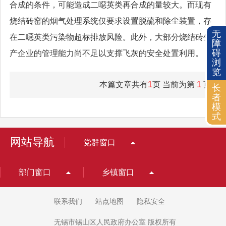
合成的条件，可能造成二噁英类再合成的量较大。而现有
烧结砖窑的烟气处理系统仅要求设置脱硫和除尘装置，存
无
在二噁英类污染物超标排放风险。此外，大部分烧结砖生
障
碍
产企业的管理能力尚不足以支撑飞灰的安全处置利用。
浏
览
本篇文章共有
1
页 当前为第
1
页
长
者
模
式
网站导航
党群窗口
部门窗口
乡镇窗口
联系我们
站点地图
隐私安全
无锡市锡山区人民政府办公室 版权所有