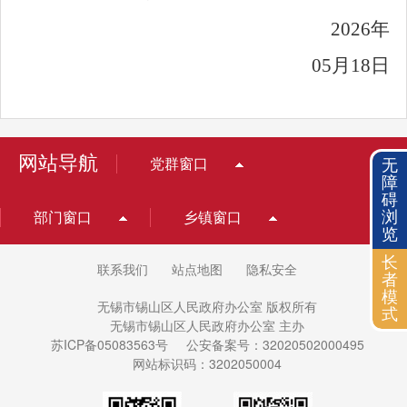
2026
年
05
月
18
日
网站导航
无
党群窗口
障
碍
浏
部门窗口
乡镇窗口
览
长
联系我们
站点地图
隐私安全
者
模
无锡市锡山区人民政府办公室 版权所有
式
无锡市锡山区人民政府办公室 主办
苏ICP备05083563号
公安备案号：32020502000495
网站标识码：3202050004