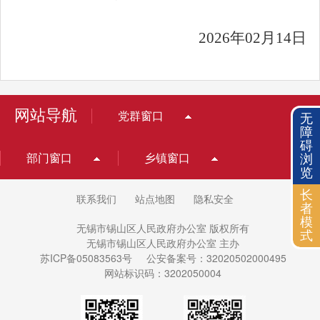
2026
年
02
月
14
日
网站导航
党群窗口
无
障
碍
浏
部门窗口
乡镇窗口
览
长
联系我们
站点地图
隐私安全
者
模
无锡市锡山区人民政府办公室 版权所有
式
无锡市锡山区人民政府办公室 主办
苏ICP备05083563号
公安备案号：32020502000495
网站标识码：3202050004