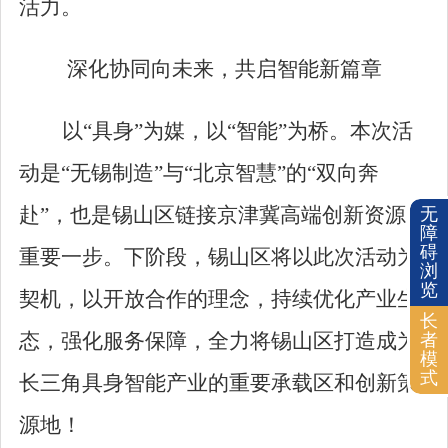
活力。
深化协同向未来，共启智能新篇章
以
“
具身
”
为媒，以
“
智能
”
为桥。本次活
动
是
“
无锡制造
”
与
“
北京智慧
”
的
“
双向奔
赴
”
，也是
锡山区
链接京津冀高端创新资源的
无
障
碍
重要一步。下阶段，锡山
区
将以此次活动为
浏
览
契机，以开放合作的理念，持续优化产业生
长
态，强化服务保障，全力将锡山
区
打造成为
者
模
式
长三角具身智能产业的重要承载区和创新策
源地！