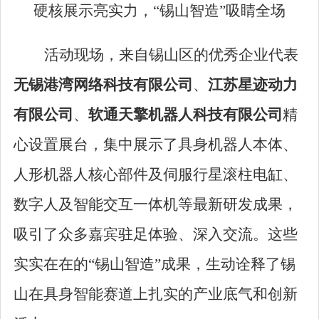
硬核展示亮实力，
“
锡山智造
”
吸睛全场
活动现场，来自锡山
区
的优秀企业代表
无锡港湾网络科技有限公司
、
江苏星迹动力
有限公司
、
软通天擎机器人科技有限公司
精
心
设置
展
台
，
集中展示了
具身机器人本体、
人形机器人核心部件及伺服行星滚柱电缸、
数字人及智能交互一体机等
最新研发
成果，
吸引了众多嘉宾驻足体验、深入交流。这些
实实在在的
“
锡山智造
”
成果，生动
诠释
了锡
山在具身智能赛道上扎实的产业底气和创新