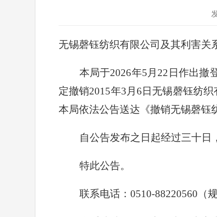
无锡磬钰纺织有限公司
及其利害关
本局于
202
6
年
5
月
22
日
作出
撤
定
撤销
2015
年
3
月
6
日
无锡磬钰纺织
本局依法公告送达《撤销
无锡磬钰
自公告发布之日起经过
三
十
日
特此公告。
联系电话：
0510-
8822
0560
（