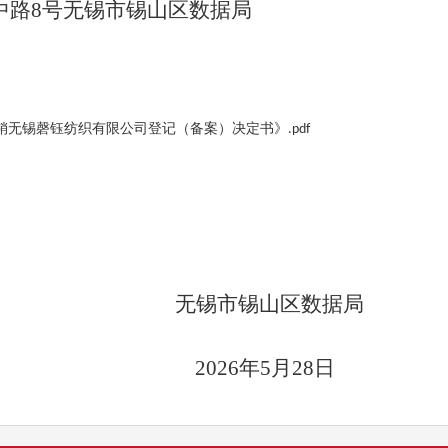
中路
8
号无锡市锡山区数据局
号《撤销无锡磬钰纺织有限公司登记（备案）决定书》.pdf
无锡市锡山区数据局
202
6
年
5
月
28
日