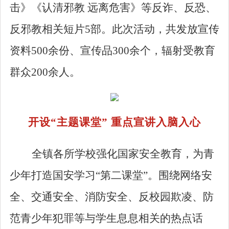
击》《认清邪教 远离危害》等反诈、反恐、
反邪教相关短片
5
部。此次活动，共发放宣传
资料
500
余份、宣传品
300
余个，辐射受教育
群众
200
余人。
开设
“
主题课堂
”
重点宣讲入脑入心
全镇各所学校强化国家安全教育，为青
少年打造国安学习
“
第二课堂
”
。围绕网络安
全、交通安全、消防安全、反校园欺凌、防
范青少年犯罪等与学生息息相关的热点话