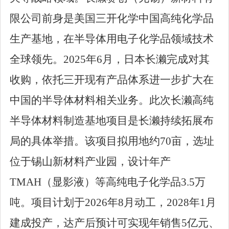
限公司前身是美国三开化学中国高纯化学品
生产基地，在半导体用电子化学品领域技术
全球领先。
2025
年
6
月，日本长濑完成对其
收购，依托三开现有产品体系进一步扩大在
中国的半导体材料相关业务。此次长濑高纯
半导体材料制造基地项目是长濑持续拓展布
局的具体举措。该项目拟用地约
70
亩，选址
位于锡山新材料产业园，设计年产
TMAH
（显影液）等高纯电子化学品
3.5
万
吨。项目计划于
2026
年
8
月动工，
2028
年
1
月
建成投产，达产后预计可实现年销售
5
亿元、