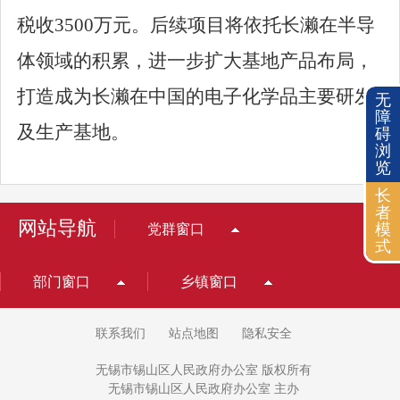
税收
3500
万元。后续项目将依托长濑在半导
体领域的积累，进一步扩大基地产品布局，
打造成为长濑在中国的电子化学品主要研发
无
障
及生产基地。
碍
浏
览
长
者
网站导航
模
党群窗口
式
部门窗口
乡镇窗口
联系我们
站点地图
隐私安全
无锡市锡山区人民政府办公室 版权所有
无锡市锡山区人民政府办公室 主办