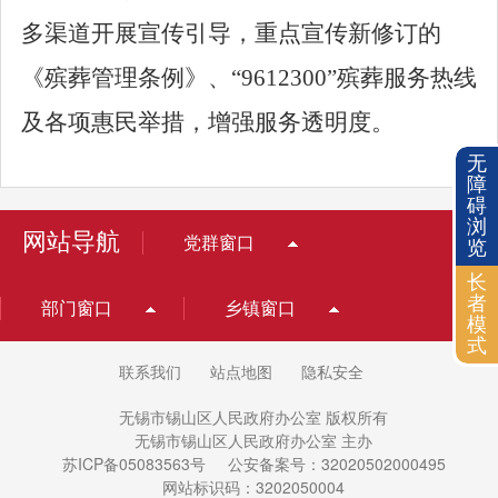
多渠道开展宣传引导，重点宣传新修订的
《殡葬管理条例》、“
9612300
”殡葬服务热线
及各项惠民举措，增强服务透明度。
无
障
碍
浏
网站导航
党群窗口
览
长
者
部门窗口
乡镇窗口
模
式
联系我们
站点地图
隐私安全
无锡市锡山区人民政府办公室 版权所有
无锡市锡山区人民政府办公室 主办
苏ICP备05083563号
公安备案号：32020502000495
网站标识码：3202050004