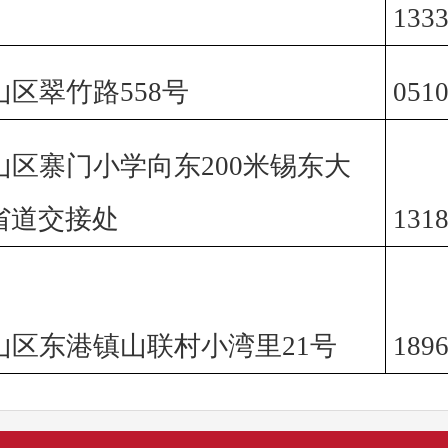
133
区翠竹路558号
0510
山区寨门小学向东200米锡东大
8省道交接处
131
山区东港镇山联村小湾里21号
189