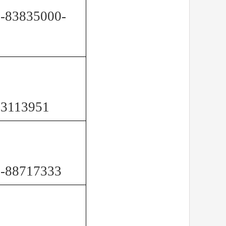
-83835000-
13113951
-88717333