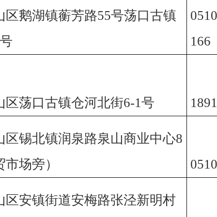
山区鹅湖镇蘅芳路55号荡口古镇
0510
3号
166
区荡口古镇仓河北街6-1号
189
山区锡北镇润泉路泉山商业中心8
贸市场旁）
0510
山区安镇街道安梅路张泾新明村