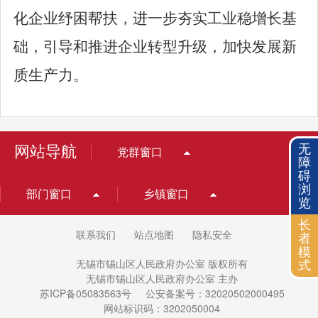
化企业纾困帮扶，进一步夯实工业稳增长基
础，引导和推进企业转型升级，加快发展新
质生产力。
无
网站导航
党群窗口
障
碍
浏
部门窗口
乡镇窗口
览
长
联系我们
站点地图
隐私安全
者
模
无锡市锡山区人民政府办公室 版权所有
式
无锡市锡山区人民政府办公室 主办
苏ICP备05083563号
公安备案号：32020502000495
网站标识码：3202050004